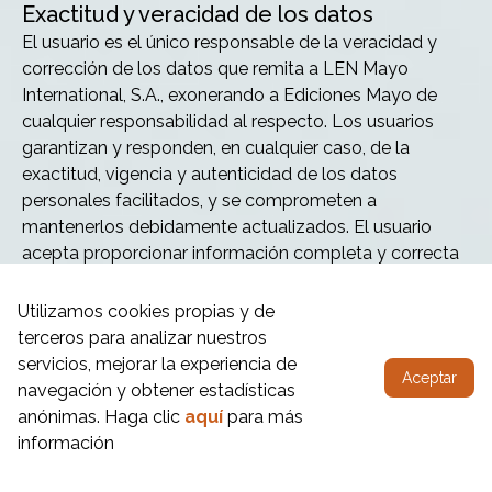
Exactitud y veracidad de los datos
El usuario es el único responsable de la veracidad y
corrección de los datos que remita a LEN Mayo
International, S.A., exonerando a Ediciones Mayo de
cualquier responsabilidad al respecto. Los usuarios
garantizan y responden, en cualquier caso, de la
exactitud, vigencia y autenticidad de los datos
personales facilitados, y se comprometen a
mantenerlos debidamente actualizados. El usuario
acepta proporcionar información completa y correcta
en el formulario de registro o suscripción.
Utilizamos cookies propias y de
Contenido de la web y enlaces («Links»)
terceros para analizar nuestros
LEN Mayo International, S.A., se reserva el derecho a
servicios, mejorar la experiencia de
Aceptar
actualizar, modificar o eliminar la información contenida
navegación y obtener estadísticas
en la web, pudiendo, incluso, limitar o no permitir el
anónimas. Haga clic
aquí
para más
acceso a la información.
información
LEN Mayo International, S.A., no asume ningún tipo de